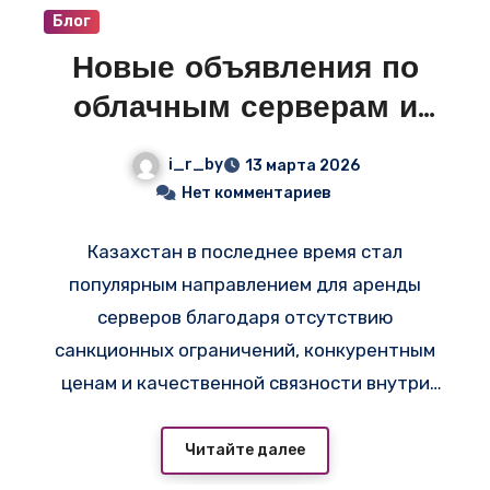
Блог
Новые объявления по
облачным серверам и
VPS в Казахстане —
i_r_by
13 марта 2026
смотрите свежие
Нет комментариев
предложения на i-r.by
Казахстан в последнее время стал
популярным направлением для аренды
серверов благодаря отсутствию
санкционных ограничений, конкурентным
ценам и качественной связности внутри
СНГ — например,
на
https://adminvps.ru/vps/whatsapp-proxy-
Читайте далее
server.php
доступен конструктор облачных