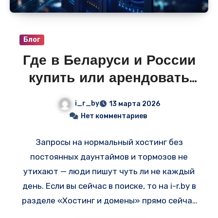
связность с Россией, Беларусью и
Прибалтикой.
Блог
Где в Беларуси и России
купить или арендовать
лучший хостинг и
i_r_by
13 марта 2026
сервера — свежие
Нет комментариев
объявления на i-r.by
Запросы на нормальный хостинг без
постоянных даунтаймов и тормозов не
утихают — люди пишут чуть ли не каждый
день. Если вы сейчас в поиске, то на i-r.by в
разделе «Хостинг и домены» прямо сейчас
висит куча свежих объявлений. Многие из