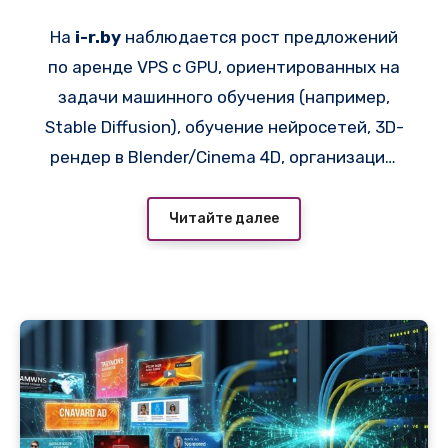
рендеринга и игр
На
i-r.by
наблюдается рост предложений
по аренде VPS с GPU, ориентированных на
задачи машинного обучения (например,
Stable Diffusion), обучение нейросетей, 3D-
рендер в Blender/Cinema 4D, организацию
игровых серверов с высоким FPS и майнинг.
В частности, провайдер
Читайте далее
https://adminvps.ru/vps/vps_russia.php
предоставляет конфигурации с NVIDIA RTX
A4000, A5000, GeForce RTX 3090/4090, а
также профессиональными ускорителями
Tesla A100/H100. Такое оборудование
позволяет не инвестировать в покупку
физических серверов, стоимость которых