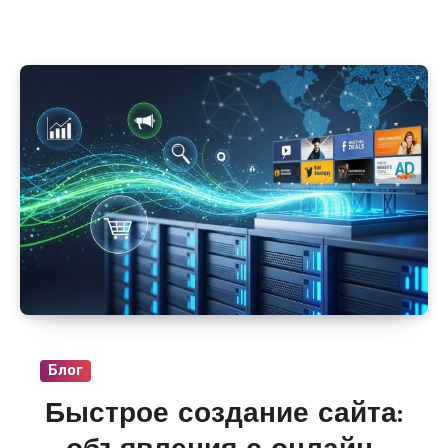
серверов с локациями в Алматы, Астане и
Караганде. В разделе «VPS и сервера» на
i-
r.by
регулярно появляются предложения от
провайдеров с гибкой настройкой CPU, RAM,
диска и публичных IP, масштабированием
без остановки работы и стартовой
стоимостью от 800–1200 руб/мес.
Блог
Быстрое создание сайта: