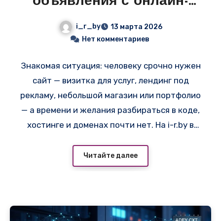
объявления с онлайн-
конструкторами и
i_r_by
13 марта 2026
готовыми VPS в
Нет комментариев
Беларуси
Знакомая ситуация: человеку срочно нужен
сайт — визитка для услуг, лендинг под
рекламу, небольшой магазин или портфолио
— а времени и желания разбираться в коде,
хостинге и доменах почти нет. На i-r.by в
разделах «Создание сайтов» и «VPS и
сервера» сейчас висит куча объявлений
Читайте далее
именно под такие задачи. Многие ведут на
простой и быстрый вариант —
создать сайт
онлайн
, где за 15–40 минут можно собрать
готовый сайт из блоков, выбрать шаблон и