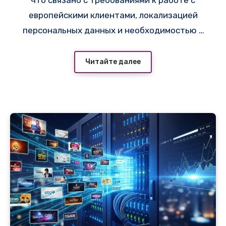
что связано с требованиями к работе с
европейскими клиентами, локализацией
персональных данных и необходимостью в
стабильной инфраструктуре вне зоны
санкционных рисков — например,
Читайте далее
провайдер
https://adminvps.ru/servers/cloud
-server.php
предлагает конфигурации в
дата-центрах Финляндии и Германии с
пингом из Минска 18–28 мс. В разделе «VPS
и сервера» на
i-r.by
регулярно публикуются
актуальные объявления по европейским
локациям, где инфраструктура операторов
(Hetzner Cloud, UpCloud, Ficolo)
обеспечивает высокую
отказоустойчивость и стабильную