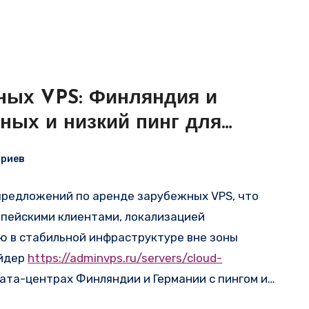
ыделенные мощности на условиях помесячной
-r.by
регулярно публикуются подобные
ие производительной видеокарты стартует от
ных VPS: Финляндия и
ных и низкий пинг для
ариев
 предложений по аренде зарубежных VPS, что
опейскими клиентами, локализацией
ю в стабильной инфраструктуре вне зоны
айдер
https://adminvps.ru/servers/cloud-
ата-центрах Финляндии и Германии с пингом из
вера» на
i-r.by
регулярно публикуются