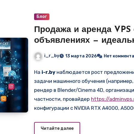
Блог
Продажа и аренда VPS 
объявлениях — идеальн
рендеринга и игр
i_r_by
13 марта 2026
Нет коммент
На
i-r.by
наблюдается рост предложений
задачи машинного обучения (например, S
рендер в Blender/Cinema 4D, организаци
частности, провайдер
https://adminvps
конфигурации с NVIDIA RTX A4000, A500
профессиональными ускорителями Tesla
инвестировать в покупку физических с
Читайте далее