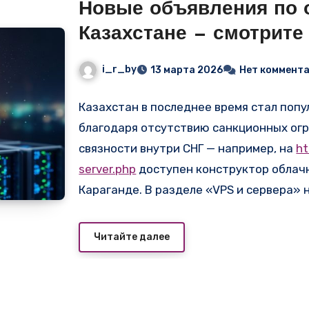
Новые объявления по 
Казахстане — смотрите
r.by
i_r_by
13 марта 2026
Нет коммент
Казахстан в последнее время стал поп
благодаря отсутствию санкционных огр
связности внутри СНГ — например, на
ht
server.php
доступен конструктор облачн
Караганде. В разделе «VPS и сервера» 
провайдеров с гибкой настройкой CPU, 
без остановки работы и стартовой сто
Читайте далее