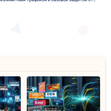
вый месяц за 99 руб при оплате года вперёд — я
нием, народ пишет, что держит уже давно,
ро.
Блог