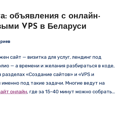
а: объявления с онлайн-
выми VPS в Беларуси
ариев
жен сайт — визитка для услуг, лендинг под
лио — а времени и желания разбираться в коде,
y в разделах «Создание сайтов» и «VPS и
 именно под такие задачи. Многие ведут на
сайт онлайн
, где за 15–40 минут можно собрать
н и сразу получить рабочий адрес. Цены
сто в подарок на год, и никаких знаний