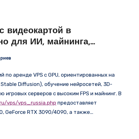
с видеокартой в
о для ИИ, майнинга,
ариев
 по аренде VPS с GPU, ориентированных на
table Diffusion), обучение нейросетей, 3D-
ю игровых серверов с высоким FPS и майнинг. В
.ru/vps/vps_russia.php
предоставляет
0, GeForce RTX 3090/4090, а также
 A100/H100. Такое оборудование позволяет не
ерверов, стоимость которых может достигать