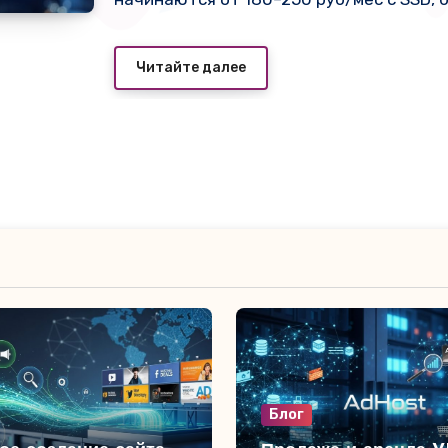
DDoS. Один из продавцов даже даёт пер
сам проверял комментарии под объявле
Читайте далее
падений нет, поддержка отвечает быст
Блог