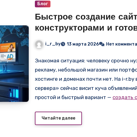
Блог
Быстрое создание сайт
конструкторами и гото
i_r_by
13 марта 2026
Нет коммент
Знакомая ситуация: человеку срочно ну
рекламу, небольшой магазин или портфо
хостинге и доменах почти нет. На i-r.b
сервера» сейчас висит куча объявлений
простой и быстрый вариант —
создать 
готовый сайт из блоков, выбрать шабло
стартуют от 490–990 руб/мес, домен ча
Читайте далее
HTML/CSS не требуется.