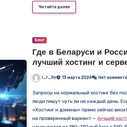
актуальные объявления по европейским
Читайте далее
(Hetzner Cloud, UpCloud, Ficolo) обесп
стабильную связность с Россией, Белар
Блог
Где в Беларуси и Росс
лучший хостинг и серв
i-r.by
i_r_by
13 марта 2026
Нет коммент
Запросы на нормальный хостинг без по
люди пишут чуть ли не каждый день. Если
«Хостинг и домены» прямо сейчас висит
на проверенный вариант —
лучший хост
начинаются от 180–250 руб/мес с SSD,