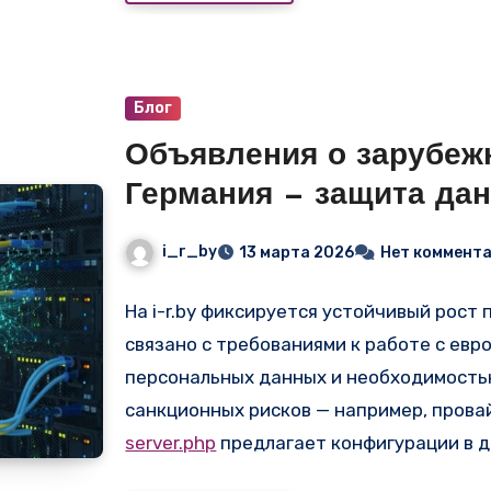
сотен тысяч рублей, а использовать в
аренды. В разделе «VPS и сервера» на
i
предложения, где цена за использован
7–12 тысяч рублей в месяц.
Блог
Объявления о зарубеж
Германия — защита дан
вашего бизнеса
i_r_by
13 марта 2026
Нет коммент
На i-r.by фиксируется устойчивый рост
связано с требованиями к работе с евр
персональных данных и необходимость
санкционных рисков — например, пров
server.php
предлагает конфигурации в д
Минска 18–28 мс. В разделе «VPS и сер