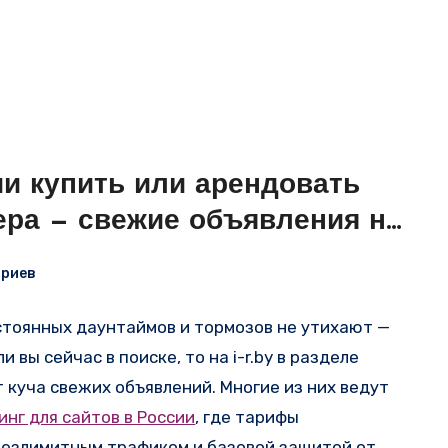
 локациям, где инфраструктура операторов
ечивает высокую отказоустойчивость и
усью и Прибалтикой.
ии купить или арендовать
ера — свежие объявления на
ариев
стоянных даунтаймов и тормозов не утихают —
 вы сейчас в поиске, то на i-r.by в разделе
 куча свежих объявлений. Многие из них ведут
инг для сайтов в России
, где тарифы
 безлимитным трафиком и базовой защитой от