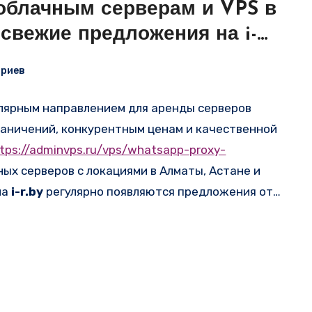
облачным серверам и VPS в
 свежие предложения на i-
ариев
улярным направлением для аренды серверов
аничений, конкурентным ценам и качественной
tps://adminvps.ru/vps/whatsapp-proxy-
ых серверов с локациями в Алматы, Астане и
на
i-r.by
регулярно появляются предложения от
RAM, диска и публичных IP, масштабированием
имостью от 800–1200 руб/мес.